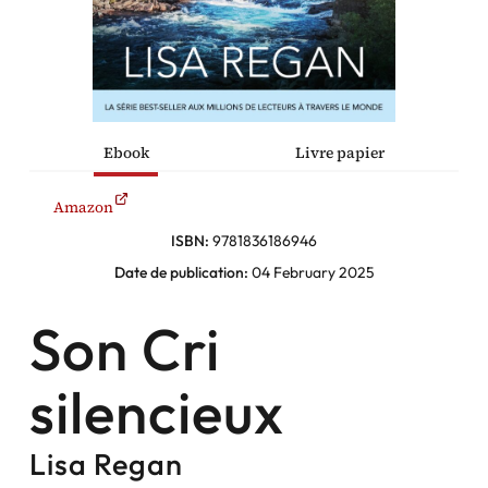
policiers
Facebook
Ebook
Livre papier
Instagram
Amazon
ISBN:
9781836186946
Date de publication:
04 February 2025
Son Cri
silencieux
Lisa Regan