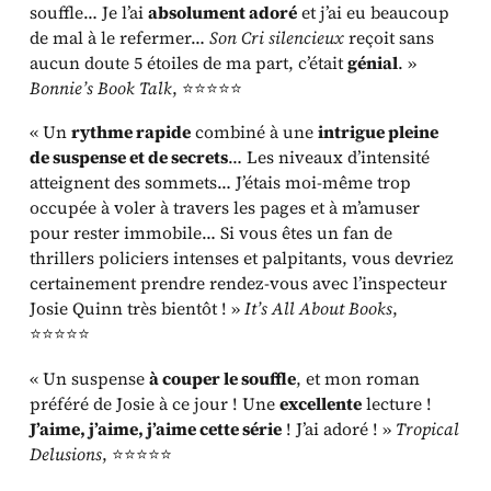
souffle… Je l’ai
absolument adoré
et j’ai eu beaucoup
de mal à le refermer…
Son Cri silencieux
reçoit sans
aucun doute 5 étoiles de ma part, c’était
génial
. »
Bonnie’s Book Talk
, ⭐⭐⭐⭐⭐
« Un
rythme rapide
combiné à une
intrigue pleine
de suspense et de secrets
… Les niveaux d’intensité
atteignent des sommets… J’étais moi-même trop
occupée à voler à travers les pages et à m’amuser
pour rester immobile… Si vous êtes un fan de
thrillers policiers intenses et palpitants, vous devriez
certainement prendre rendez-vous avec l’inspecteur
Josie Quinn très bientôt ! »
It’s All About Books
,
⭐⭐⭐⭐⭐
« Un suspense
à couper le souffle
, et mon roman
préféré de Josie à ce jour ! Une
excellente
lecture !
J’aime, j’aime, j’aime cette série
! J’ai adoré ! »
Tropical
Delusions
, ⭐⭐⭐⭐⭐