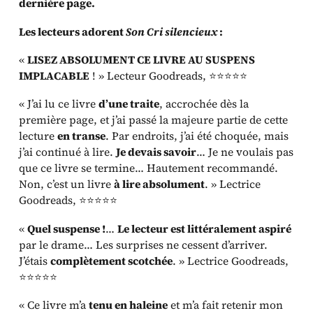
dernière page.
Les lecteurs adorent
Son Cri silencieux
:
«
LISEZ ABSOLUMENT CE LIVRE AU SUSPENS
IMPLACABLE
! » Lecteur Goodreads, ⭐⭐⭐⭐⭐
« J’ai lu ce livre
d’une traite
, accrochée dès la
première page, et j’ai passé la majeure partie de cette
lecture
en transe
. Par endroits, j’ai été choquée, mais
j’ai continué à lire.
Je devais savoir
… Je ne voulais pas
que ce livre se termine… Hautement recommandé.
Non, c’est un livre
à lire absolument
. » Lectrice
Goodreads, ⭐⭐⭐⭐⭐
«
Quel suspense !
…
Le lecteur est littéralement aspiré
par le drame… Les surprises ne cessent d’arriver.
J’étais
complètement scotchée
. » Lectrice Goodreads,
⭐⭐⭐⭐⭐
« Ce livre m’a
tenu en haleine
et m’a fait retenir mon