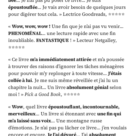
bée
… Je n’ai pas pu poser ce livre… Je suis
époustouflée
… Je vais avoir besoin de quelques jours
pour digérer tout cela. » Lectrice Goodreads, ⭐⭐⭐⭐⭐
«
Wow, wow, wow !
Une fin que je n’ai pas vu venir…
PHENOMÉNAL
… une lecture rapide avec une fin
inoubliable.
FANTASTIQUE
! » Lecteur Netgalley,
⭐⭐⭐⭐⭐
« Ce livre
m’a immédiatement attirée
et m’a poussée
à trouver des raisons d’ignorer les tâches ménagères
pour pouvoir m’y replonger à toute vitesse…
J’étais
collée à lui
. Je me suis même réveillée et j’ai lu un
chapitre la nuit… Un livre
absolument génial
selon
moi ! »
Pick a Good Book
, ⭐⭐⭐⭐⭐
«
Wow
, quel livre
époustouflant, incontournable,
merveilleux
… Un livre si étonnant avec
une fin qui
m’a laissé sans voix
… Une montagne russe
d’émotions. Je n’ai pas pu lâcher ce livre… j’en voulais
encore et encore.
Je l’ai dévoré
… J’ai
absolument