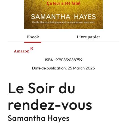
policiers
Facebook
Ebook
Livre papier
Instagram
Amazon
ISBN:
9781836188759
Date de publication:
25 March 2025
Le Soir du
rendez-vous
Samantha Hayes