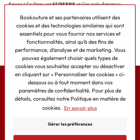
figure ! Ce livre est
SUPERBE
et j’en suis devenue
accro dès la première page
! »
My Chestnut Reading
Bookouture et ses partenaires utilisent des
Tree
, ⭐⭐⭐⭐⭐
cookies et des technologies similaires qui sont
«
L’un des MEILLEURS thrillers
que j’ai lus depuis des
essentiels pour vous fournir nos services et
années !
Exceptionnel et addictif
. » Lecteur
fonctionnalités, ainsi qu’à des fins de
Goodreads, ⭐⭐⭐⭐⭐
performance, d’analyse et de marketing. Vous
pouvez également choisir quels types de
cookies vous souhaitez accepter ou désactiver
en cliquant sur « Personnaliser les cookies » ci-
dessous ou à tout moment dans vos
Bookouture logo
paramètres de confidentialité. Pour plus de
Facebook
Instagram
détails, consultez notre Politique en matière de
cookies.
En savoir plus
AUTEURS/AUTEURES
LIVRES
Gérer les préférences
CONTACT
Cookie strictement nécessaire