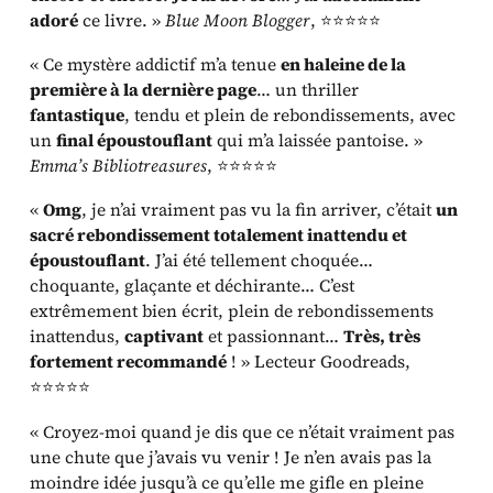
adoré
ce livre. »
Blue Moon Blogger
, ⭐⭐⭐⭐⭐
« Ce mystère addictif m’a tenue
en haleine de la
première à la dernière page
… un thriller
fantastique
, tendu et plein de rebondissements, avec
un
final époustouflant
qui m’a laissée pantoise. »
Emma’s Bibliotreasures
, ⭐⭐⭐⭐⭐
«
Omg
, je n’ai vraiment pas vu la fin arriver, c’était
un
sacré rebondissement totalement inattendu et
époustouflant
. J’ai été tellement choquée…
choquante, glaçante et déchirante… C’est
extrêmement bien écrit, plein de rebondissements
inattendus,
captivant
et passionnant…
Très, très
fortement recommandé
! » Lecteur Goodreads,
⭐⭐⭐⭐⭐
« Croyez-moi quand je dis que ce n’était vraiment pas
une chute que j’avais vu venir ! Je n’en avais pas la
moindre idée jusqu’à ce qu’elle me gifle en pleine