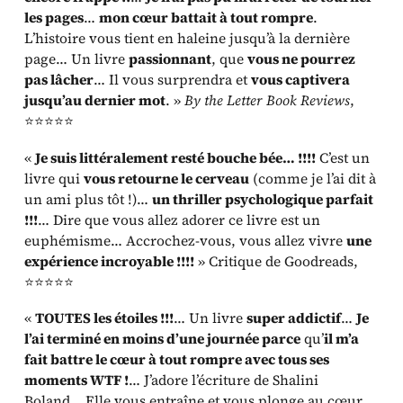
les pages
…
mon cœur battait à tout rompre
.
L’histoire vous tient en haleine jusqu’à la dernière
page… Un livre
passionnant
, que
vous ne pourrez
pas lâcher
… Il vous surprendra et
vous captivera
jusqu’au dernier mot
. »
By the Letter Book Reviews
,
⭐⭐⭐⭐⭐
«
Je suis littéralement resté bouche bée… !!!!
C’est un
livre qui
vous retourne le cerveau
(comme je l’ai dit à
un ami plus tôt !)…
un thriller psychologique parfait
!!!
… Dire que vous allez adorer ce livre est un
euphémisme… Accrochez-vous, vous allez vivre
une
expérience incroyable !!!!
» Critique de Goodreads,
⭐⭐⭐⭐⭐
«
TOUTES les étoiles !!!
… Un livre
super addictif
…
Je
l’ai terminé en moins d’une journée parce
qu’
il m’a
fait battre le cœur à tout rompre avec tous ses
moments WTF !
… J’adore l’écriture de Shalini
Boland… Elle vous entraîne et vous plonge au cœur