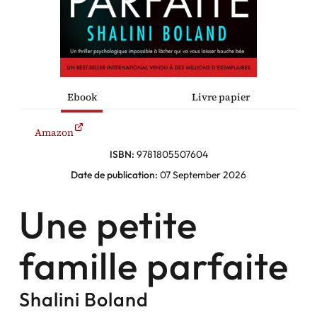
policiers
Facebook
Ebook
Livre papier
Instagram
Amazon
ISBN:
9781805507604
Date de publication:
07 September 2026
Une petite
famille parfaite
Shalini Boland