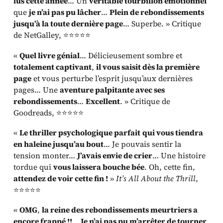
lus cette année
… Un
véritable tourbillon émotionnel
que
je n’ai pas pu lâcher
…
Plein de rebondissements
jusqu’à la toute dernière page
… Superbe. » Critique
de NetGalley, ⭐⭐⭐⭐⭐
«
Quel livre génial
… Délicieusement sombre et
totalement captivant
,
il vous saisit dès la première
page
et vous perturbe l’esprit jusqu’aux dernières
pages… Une
aventure palpitante avec ses
rebondissements
…
Excellent
. » Critique de
Goodreads, ⭐⭐⭐⭐⭐
«
Le thriller psychologique parfait
qui vous tiendra
en haleine jusqu’au bout
… Je pouvais sentir la
tension monter…
J’avais envie de crier
… Une histoire
tordue qui
vous laissera bouche bée
. Oh, cette fin,
attendez de voir cette fin !
»
It’s All About the Thrill
,
⭐⭐⭐⭐⭐
«
OMG
,
la reine des rebondissements meurtriers a
encore frappé !!
…
Je n’ai pas pu m’arrêter de tourner